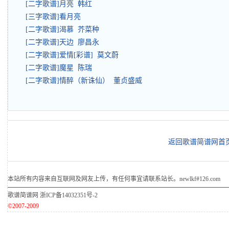
[二字歌谱]月亮 韩红
[三字歌谱]看月亮
[二字歌谱]渴慕 芥菜种
[二字歌谱]天边 廖昌永
[二字歌谱]爱情[彩谱] 莫文蔚
[二字歌谱]魔星 陈瑞
[二字歌谱]情醉（新诛仙） 董贞盛威
返回歌谱简谱网首
本站所有内容来自互联网及网友上传，有任何事宜请联系站长。newlkf#126.com
歌谱简谱网
浙ICP备14032351号-2
©2007-2009