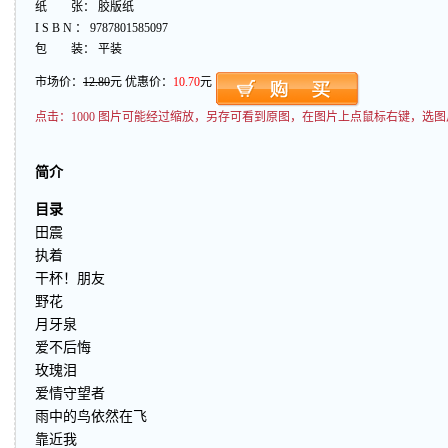
纸 张： 胶版纸
I S B N ： 9787801585097
包 装： 平装
市场价：
12.80
元 优惠价：
10.70
元
点击：
1000 图片可能经过缩放，另存可看到原图，在图片上点鼠标右键，选图
简介
目录
田震
执着
干杯！朋友
野花
月牙泉
爱不后悔
玫瑰泪
爱情守望者
雨中的鸟依然在飞
靠近我