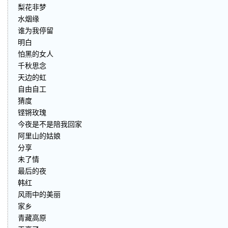
梨花非梦
水烟缘
谁为我停留
明白
怕黑的女人
千秋思念
天边的虹
自由自工
猜度
铿锵玫瑰
今夜是不是陪我回家
阿里山的姑娘
分享
未了情
最后的夜
韩红
风雨中的美丽
家乡
青藏高原