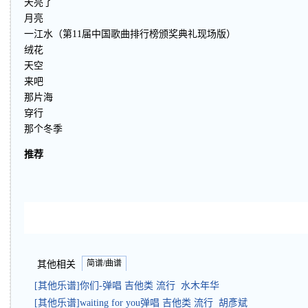
天亮了
月亮
一江水（第11届中国歌曲排行榜颁奖典礼现场版）
绒花
天空
来吧
那片海
穿行
那个冬季
推荐
简谱/曲谱
其他相关
[其他乐谱]你们-弹唱 吉他类 流行 水木年华
[其他乐谱]waiting for you弹唱 吉他类 流行 胡彥斌