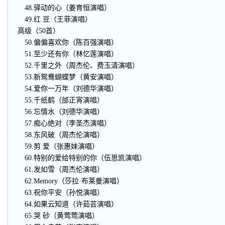
48.驿动的心（姜育恒演唱）
49.红 豆（王菲演唱）
高级（50首）
50.偏偏喜欢你（陈百强演唱）
51.至少还有你（林忆莲演唱）
52.千里之外（周杰伦、费玉清演唱）
53.新鸳鸯蝴蝶梦（黄安演唱）
54.爱你一万年（刘德华演唱）
55.千纸鹤（邰正宵演唱）
56.忘情水（刘德华演唱）
57.痴心绝对（李圣杰演唱）
58.东风破（周杰伦演唱）
59.剪 爱（张惠妹演唱）
60.特别的爱给特别的你（伍思凯演唱）
61.发如雪（周杰伦演唱）
62.Memory（莎拉·布莱曼演唱）
63.祝你平安（孙悦演唱）
64.如果云知道（许茹芸演唱）
65.哭 砂（黄莺莺演唱）