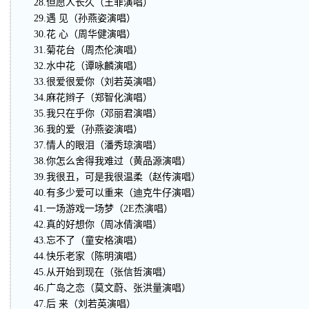
28.但愿人长久（王菲演唱）
29.遇 见（孙燕姿演唱）
30.花 心（周华健演唱）
31.菊花台（周杰伦演唱）
32.水中花（谭咏麟演唱）
33.很爱很爱你（刘若英演唱）
34.麻花辫子（郑智化演唱）
35.我只在乎你（邓丽君演唱）
36.我的爱（孙燕姿演唱）
37.情人的眼泪（潘秀琼演唱）
38.你怎么舍得我难过（黄品源演唱）
39.我很丑，可是我很温柔（赵传演唱）
40.有多少爱可以重来（迪克牛仔演唱）
41.一场游戏一场梦（2E杰演唱）
42.真的好想你（周冰倩演唱）
43.忘不了（童安格演唱）
44.快乐老家（陈明演唱）
45.从开始到现在（张信哲演唱）
46.广岛之恋（莫文蔚、张洪量演唱）
47.后 来（刘若英演唱）