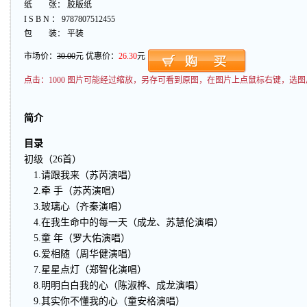
纸 张： 胶版纸
I S B N ： 9787807512455
包 装： 平装
市场价：
30.00
元 优惠价：
26.30
元
点击：
1000 图片可能经过缩放，另存可看到原图，在图片上点鼠标右键，选图
简介
目录
初级（26首）
1.请跟我来（苏芮演唱）
2.牵 手（苏芮演唱）
3.玻璃心（齐秦演唱）
4.在我生命中的每一天（成龙、苏慧伦演唱）
5.童 年（罗大佑演唱）
6.爱相随（周华健演唱）
7.星星点灯（郑智化演唱）
8.明明白白我的心（陈淑桦、成龙演唱）
9.其实你不懂我的心（童安格演唱）