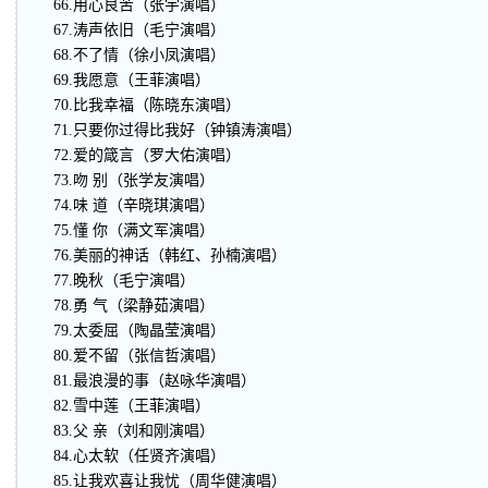
66.用心良苦（张宇演唱）
67.涛声依旧（毛宁演唱）
68.不了情（徐小凤演唱）
69.我愿意（王菲演唱）
70.比我幸福（陈晓东演唱）
71.只要你过得比我好（钟镇涛演唱）
72.爱的箴言（罗大佑演唱）
73.吻 别（张学友演唱）
74.味 道（辛晓琪演唱）
75.懂 你（满文军演唱）
76.美丽的神话（韩红、孙楠演唱）
77.晚秋（毛宁演唱）
78.勇 气（梁静茹演唱）
79.太委屈（陶晶莹演唱）
80.爱不留（张信哲演唱）
81.最浪漫的事（赵咏华演唱）
82.雪中莲（王菲演唱）
83.父 亲（刘和刚演唱）
84.心太软（任贤齐演唱）
85.让我欢喜让我忧（周华健演唱）