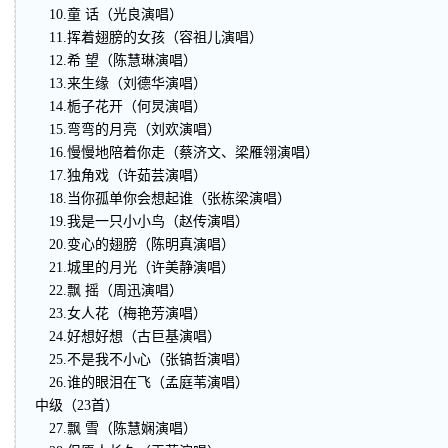
10.童 话（光良演唱）
11.挥着翅膀的女孩（容祖儿演唱）
12.希 望（陈慧琳演唱）
13.来生缘（刘德华演唱）
14.栀子花开（何炅演唱）
15.弯弯的月亮（刘欢演唱）
16.慢慢地陪着你走（蔡济文、梁雁翎演唱）
17.独角戏（许茹芸演唱）
18.当你孤单你会想起谁（张栋梁演唱）
19.我是一只小小鸟（赵传演唱）
20.变心的翅膀（陈明真演唱）
21.城里的月光（许美静演唱）
22.飘 摇（周迅演唱）
23.女人花（梅艳芳演唱）
24.好想好想（古巨基演唱）
25.不是我不小心（张镐哲演唱）
26.谁的眼泪在飞（孟庭苇演唱）
中级（23首）
27.飘 雪（陈慧娴演唱）