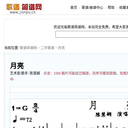
首页
-
歌谱/曲谱中心
-
帮助
-
收藏
欢迎光临歌谱简谱网，本站完全免费，希望大家
当前位置:
歌谱简谱网
>
二字歌谱
> 月亮
月亮
艺术家/歌手:
陈慧娴
点击：
1000 图片可能经过缩放，另存可看到原图，在
中.