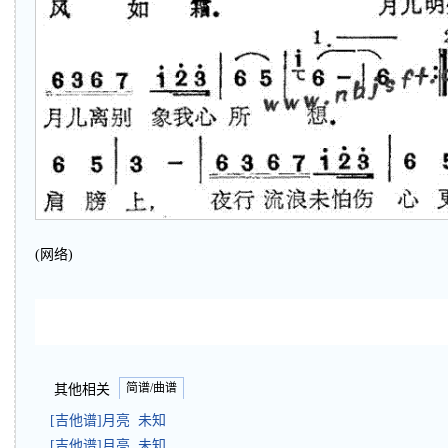
(网络)
简谱/曲谱
其他相关
[吉他谱]月亮 未知
[吉他谱]月亮 未知