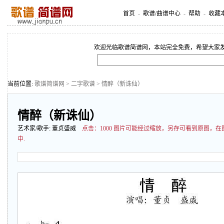
首页
-
歌谱/曲谱中心
-
帮助
-
收藏
欢迎光临歌谱简谱网，本站完全免费，希望大家
当前位置:
歌谱简谱网
>
二字歌谱
> 情醉（新诛仙）
情醉（新诛仙）
艺术家/歌手:
董贞盛威
点击：
1000 图片可能经过缩放，另存可看到原图，
中.