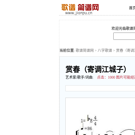
首
欢迎光临歌谱
当前位置:
歌谱简谱网
>
八字歌谱
> 赏春（寄
赏春（寄调江城子）
艺术家/歌手/词曲:
点击：
1000 图片可