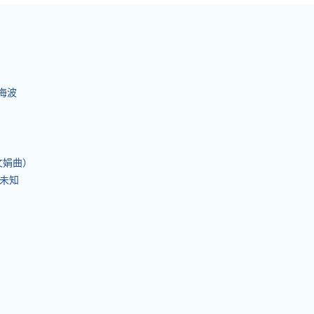
项海波
包文娟曲）
 未知