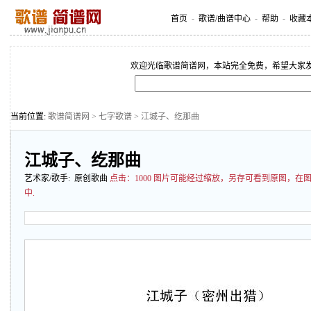
首页
-
歌谱/曲谱中心
-
帮助
-
收藏
欢迎光临歌谱简谱网，本站完全免费，希望大家
当前位置:
歌谱简谱网
>
七字歌谱
> 江城子、纥那曲
江城子、纥那曲
艺术家/歌手: 原创歌曲
点击：
1000 图片可能经过缩放，另存可看到原图，
中.