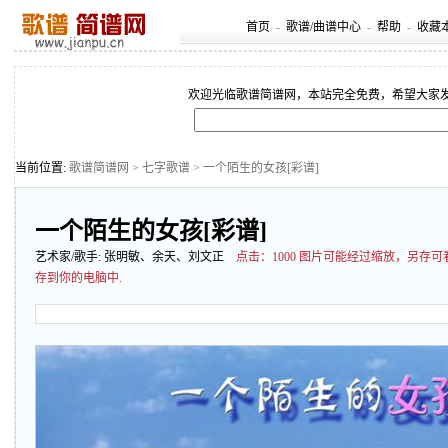
首页
-
歌谱/曲谱中心
-
帮助
-
收藏
欢迎光临歌谱简谱网，本站完全免费，希望大家
当前位置:
歌谱简谱网
>
七字歌谱
> 一个陌生的女孩[彩谱]
一个陌生的女孩[彩谱]
艺术家/歌手:
张明敏、余天、刘文正
点击：
1000 图片可能经过缩放，另存
存到你的电脑中.