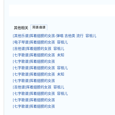
简谱/曲谱
其他相关
[其他乐谱]挥着翅膀的女孩-弹唱 吉他类 流行 容祖儿
[电子琴谱]挥着翅膀的女孩 容祖儿
[吉他谱]挥着翅膀的女孩 容祖儿
[七字歌谱]挥着翅膀的女孩 未知
[七字歌谱]挥着翅膀的女孩
[七字歌谱]挥着翅膀的女孩 容祖儿
[七字歌谱]挥着翅膀的女孩 未知
[七字歌谱]挥着翅膀的女孩
[吉他谱]挥着翅膀的女孩 容祖儿
[七字歌谱]挥着翅膀的女孩 容祖儿
[七字歌谱]挥着翅膀的女孩
[七字歌谱]挥着翅膀的女孩