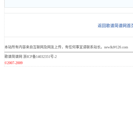
返回歌谱简谱网首
本站所有内容来自互联网及网友上传，有任何事宜请联系站长。newlkf#126.com
歌谱简谱网
浙ICP备14032351号-2
©2007-2009