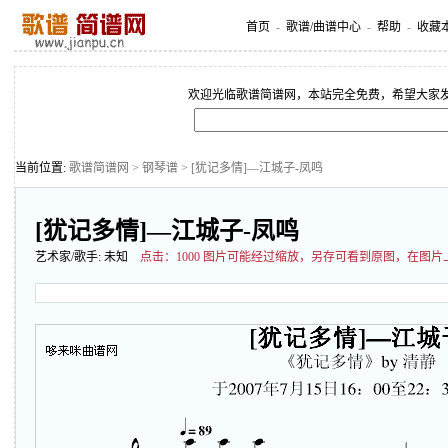
首页
-
歌谱/曲谱中心
-
帮助
-
收藏
欢迎光临歌谱简谱网，本站完全免费，希望大家
当前位置:
歌谱简谱网
>
钢琴谱
> [犹记多情]—江城子-凤鸣
[犹记多情]—江城子-凤鸣
艺术家/歌手:
未知
点击：
1000 图片可能经过缩放，另存可看到原图，在图