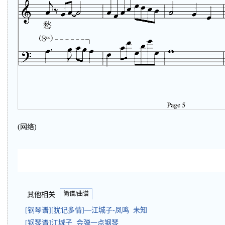
(网络)
简谱/曲谱
其他相关
[钢琴谱][犹记多情]—江城子-凤鸣 未知
[钢琴谱]江城子 会弹一点钢琴