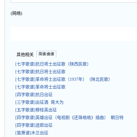
(网络)
简谱/曲谱
其他相关
[七字歌谱]抗日将士出征歌（陕西民歌）
[七字歌谱]抗日将士出征歌
[七字歌谱]革命将士出征歌（1937年）（陕北民歌）
[七字歌谱]革命将士出征歌
[四字歌谱]抗日出征
[三字歌谱]出征酒 蒋大为
[五字歌谱]穆桂英出征
[四字歌谱]英雄出征（电视剧《还珠格格》插曲） 朝日特
[四字歌谱]送郎出征
[笛箫谱]木兰出征