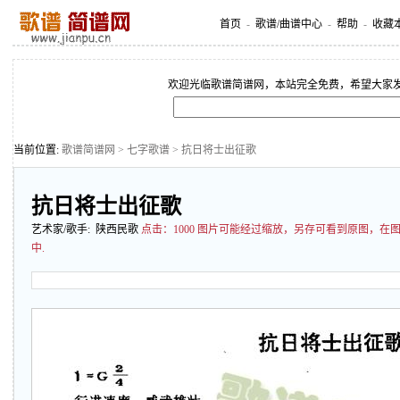
首页
-
歌谱/曲谱中心
-
帮助
-
收藏
欢迎光临歌谱简谱网，本站完全免费，希望大家
当前位置:
歌谱简谱网
>
七字歌谱
> 抗日将士出征歌
抗日将士出征歌
艺术家/歌手: 陕西民歌
点击：
1000 图片可能经过缩放，另存可看到原图，
中.