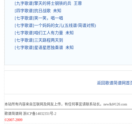
[九字歌谱]擎天的将士钢铁的兵 王蓉
[四字歌谱]抗日战歌 未知
[七字歌谱]笑一笑，唱一唱
[七字歌谱]一个妈妈的女儿(五线谱/简谱对照)
[七字歌谱]咱们工人有力量 未知
[七字歌谱]三天路程两天到
[七字歌谱]星语星愿独奏谱 未知
返回歌谱简谱网首
本站所有内容来自互联网及网友上传，有任何事宜请联系站长。newlkf#126.com
歌谱简谱网
浙ICP备14032351号-2
©2007-2009