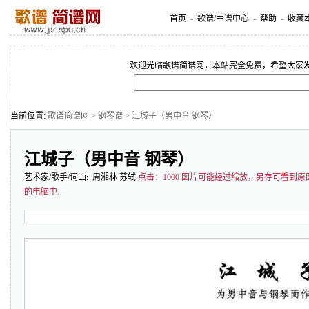
首页
-
歌谱/曲谱中心
-
帮助
-
收藏
欢迎光临歌谱简谱网，本站完全免费，希望大家
当前位置:
歌谱简谱网
>
钢琴谱
> 江城子（男中音 钢琴）
江城子（男中音 钢琴）
艺术家/歌手/词曲: 周湘林 苏轼
点击：
1000 图片可能经过缩放，另存可看到
的电脑中.