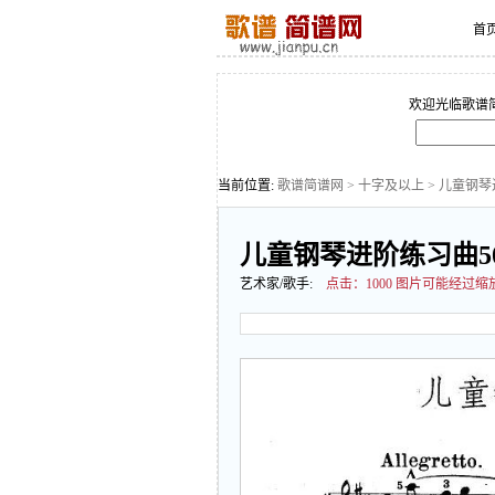
首
欢迎光临歌谱
当前位置:
歌谱简谱网
>
十字及以上
> 儿童钢琴
儿童钢琴进阶练习曲50
艺术家/歌手:
点击：
1000 图片可能经