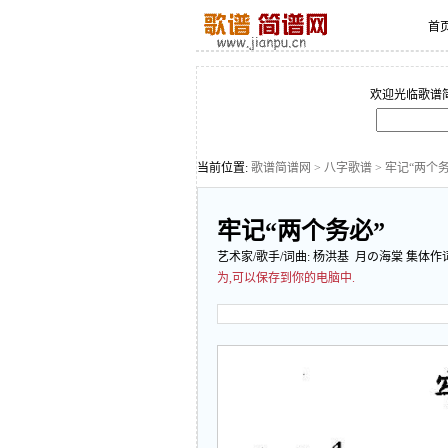
首
欢迎光临歌谱
当前位置:
歌谱简谱网
>
八字歌谱
> 牢记“两个务
牢记“两个务必”
艺术家/歌手/词曲:
杨洪基
月の海棠 集体作
为,可以保存到你的电脑中.