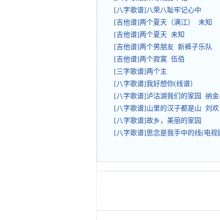
[八字歌谱]八荣八耻牢记心中
[吉他谱]两个夏天（满江） 未知
[吉他谱]两个夏天 未知
[吉他谱]两个男朋友 新裤子乐队
[吉他谱]两个寂寞 伍佰
[三字歌谱]两个主
[八字歌谱]我好想你(线谱）
[八字歌谱]泸沽湖我们的家园 纳
[八字歌谱]山里的汉子都是山 刘欢
[八字歌谱]故乡，美丽的家园
[八字歌谱]思念是我手中的线(电