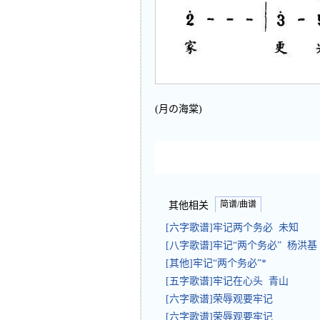
(月の海棠)
简谱/曲谱
其他相关
[六字歌谱]牢记两个务必 未知
[八字歌谱]牢记“两个务必” 杨洪基
[其他]牢记“两个务必”*
[五字歌谱]牢记在心头 青山
[六字歌谱]荣辱观要牢记
[六字歌谱]荣辱观要牢记