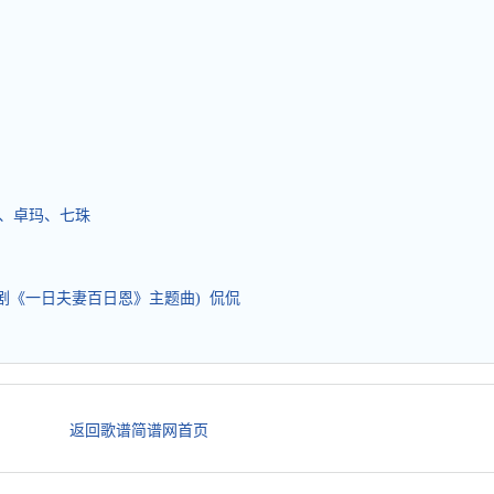
金、卓玛、七珠
视剧《一日夫妻百日恩》主题曲) 侃侃
返回歌谱简谱网首页