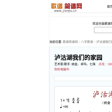
首
欢迎光临歌谱
当前位置:
歌谱简谱网
>
八字歌谱
> 泸沽湖我
泸沽湖我们的家园
艺术家/歌手:
纳金、卓玛、七珠
点击：
1
你的电脑中.