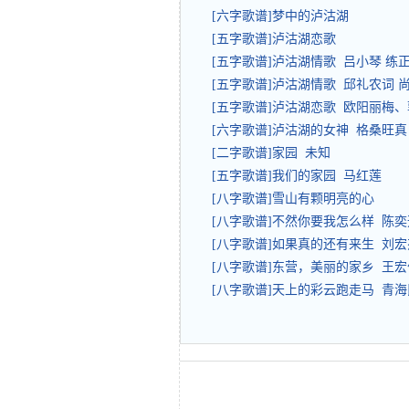
[六字歌谱]梦中的泸沽湖
[五字歌谱]泸沽湖恋歌
[五字歌谱]泸沽湖情歌 吕小琴 练
[五字歌谱]泸沽湖情歌 邱礼农词 
[五字歌谱]泸沽湖恋歌 欧阳丽梅
[六字歌谱]泸沽湖的女神 格桑旺真
[二字歌谱]家园 未知
[五字歌谱]我们的家园 马红莲
[八字歌谱]雪山有颗明亮的心
[八字歌谱]不然你要我怎么样 陈奕
[八字歌谱]如果真的还有来生 刘宏
[八字歌谱]东营，美丽的家乡 王宏
[八字歌谱]天上的彩云跑走马 青