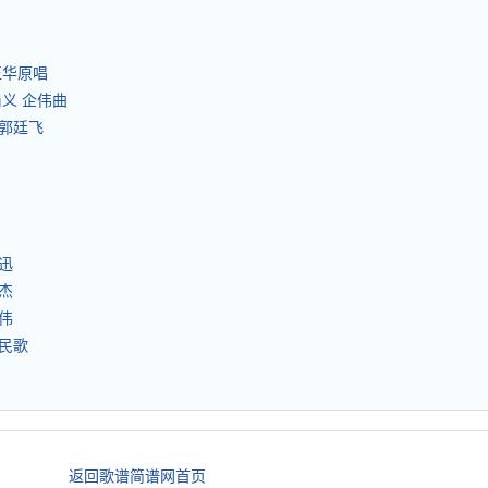
正华原唱
尚义 企伟曲
、郭廷飞
迅
杰
伟
海民歌
返回歌谱简谱网首页