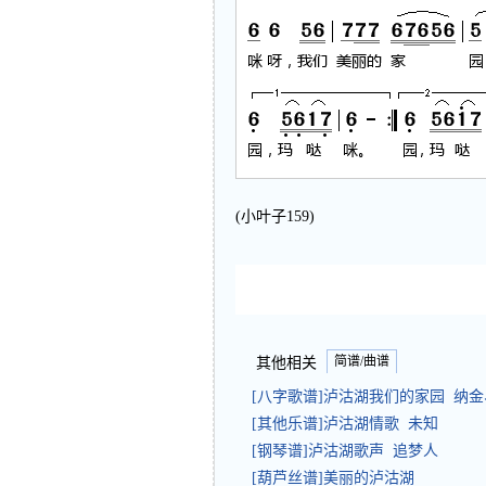
(小叶子159)
简谱/曲谱
其他相关
[八字歌谱]泸沽湖我们的家园 纳
[其他乐谱]泸沽湖情歌 未知
[钢琴谱]泸沽湖歌声 追梦人
[葫芦丝谱]美丽的泸沽湖