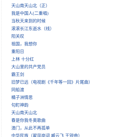
天山南天山北（正）
我是中国人(二重唱)
当秋天来到的时候
滚滚长江东逝水（线）
阳关叹
祖国，我想你
重阳日
上林 十分红
大山里的共产党员
霸王剑
旧梦已远（电视剧《千年等一回》片尾曲）
同船渡
橘子洲情思
句町神韵
天山南天山北
春是你我冬奥歌曲
澳门，从此不再孤单
中华民族（翟凤岗词 臧云飞 王锐曲）