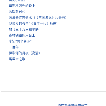
莫斯科郊外的晚上
歌唱新时代
滚滚长江东逝水（《三国演义》片头曲）
我亲爱的母亲(《青年一代》插曲)
放飞三十万只和平鸽
森林铁路的月台上
牢记“两个务必”
一百年
伊犁河的月夜（高清）
塔里木之歌
返回歌谱简谱网首页