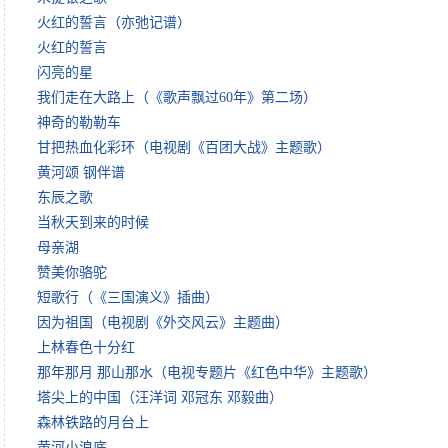
火红的誓言（亦弛记谱）
火红的誓言
闪亮的星
我们走在大路上（《歌声飘过60年》第二场）
神奇的勒勒车
甘把热血化彩环（电视剧《百团大战》主题歌）
黄河颂 钢伴谱
东辰之歌
当秋天到来的时候
母亲湖
赞美你骆驼
短歌行（《三国演义》插曲）
因为祖国（电视剧《外交风云》主题曲）
上林春色十分红
那年那月 那山那水（电视专题片《红色中华》主题歌）
塔尖上的中国（汪洋词 邓冠东 邓毅曲）
森林铁路的月台上
黄河小浪底