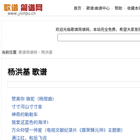
首页
-
歌谱/曲谱中心
-
帮助
-
收藏本
欢迎光临歌谱简谱网，本站完全免费，希望大家发
当前位置:
歌谱简谱网
> 杨洪基
杨洪基 歌谱
赞美你 骆驼（杨煜曲）
寸寸河山寸寸金
神奇的勒勒车
我爱这蓝色的海洋1
万众仰望一帅星（电视文献纪录片《聂荣臻元帅》主题歌）
满江红，和岳飞词