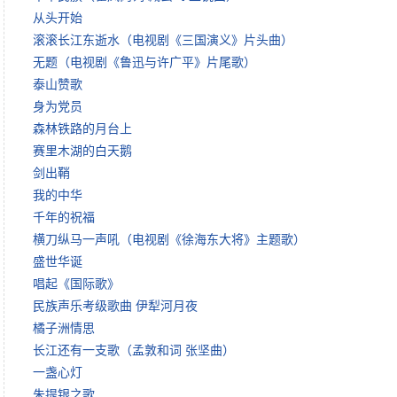
从头开始
滚滚长江东逝水（电视剧《三国演义》片头曲）
无题（电视剧《鲁迅与许广平》片尾歌）
泰山赞歌
身为党员
森林铁路的月台上
赛里木湖的白天鹅
剑出鞘
我的中华
千年的祝福
横刀纵马一声吼（电视剧《徐海东大将》主题歌）
盛世华诞
唱起《国际歌》
民族声乐考级歌曲 伊犁河月夜
橘子洲情思
长江还有一支歌（孟敦和词 张坚曲）
一盏心灯
朱提银之歌