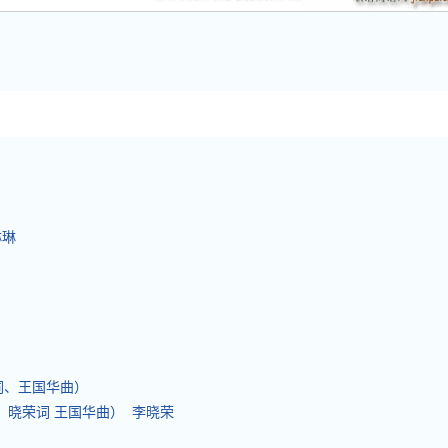
琳琳
）
泉词、王国华曲）
、晓荣词 王国华曲） 李晓荣