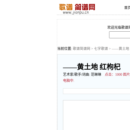
首
欢迎光临歌谱
当前位置:
歌谱简谱网
>
七字歌谱
> ——黄土地
——黄土地 红枸杞
艺术家/歌手/词曲:
范琳琳
点击：
1000
电脑中.