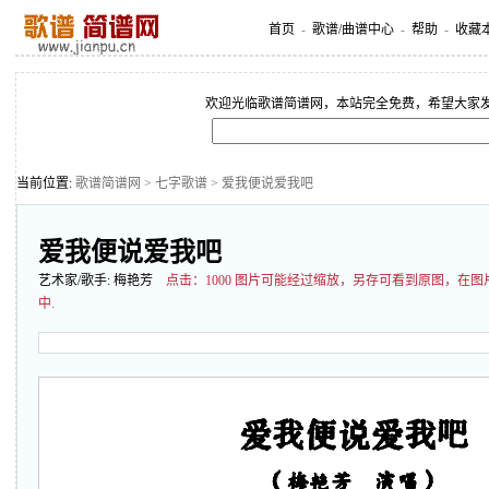
首页
-
歌谱/曲谱中心
-
帮助
-
收藏
欢迎光临歌谱简谱网，本站完全免费，希望大家
当前位置:
歌谱简谱网
>
七字歌谱
> 爱我便说爱我吧
爱我便说爱我吧
艺术家/歌手:
梅艳芳
点击：
1000 图片可能经过缩放，另存可看到原图，在
中.