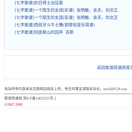
[七字歌谱]抗日将士出征歌
[七字歌谱]一个陌生的女孩[彩谱] 张明敏、余天、刘文正
[七字歌谱]一个陌生的女孩[彩谱] 张明敏、余天、刘文正
[七字歌谱]西班牙斗牛士舞(铜管轻音乐简谱)
[七字歌谱]冈底斯山的回声 吉斯
返回歌谱简谱网首
本站所有内容来自互联网及网友上传，有任何事宜请联系站长。newlkf#126.com
歌谱简谱网
浙ICP备14032351号-2
©2007-2009