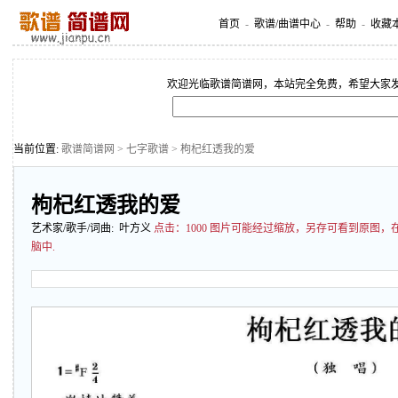
首页
-
歌谱/曲谱中心
-
帮助
-
收藏
欢迎光临歌谱简谱网，本站完全免费，希望大家
当前位置:
歌谱简谱网
>
七字歌谱
> 枸杞红透我的爱
枸杞红透我的爱
艺术家/歌手/词曲: 叶方义
点击：
1000 图片可能经过缩放，另存可看到原图
脑中.