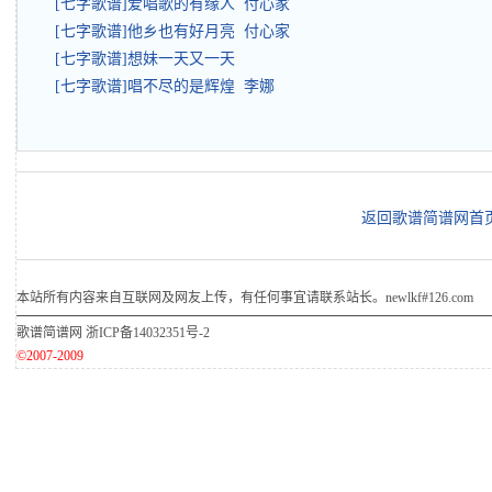
[七字歌谱]爱唱歌的有缘人 付心家
[七字歌谱]他乡也有好月亮 付心家
[七字歌谱]想妹一天又一天
[七字歌谱]唱不尽的是辉煌 李娜
返回歌谱简谱网首
本站所有内容来自互联网及网友上传，有任何事宜请联系站长。newlkf#126.com
歌谱简谱网
浙ICP备14032351号-2
©2007-2009