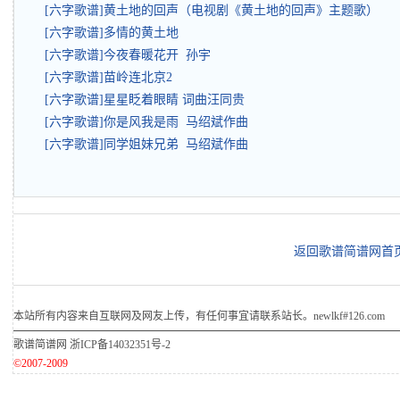
[六字歌谱]黄土地的回声（电视剧《黄土地的回声》主题歌）
[六字歌谱]多情的黄土地
[六字歌谱]今夜春暖花开 孙宇
[六字歌谱]苗岭连北京2
[六字歌谱]星星眨着眼睛 词曲汪同贵
[六字歌谱]你是风我是雨 马绍斌作曲
[六字歌谱]同学姐妹兄弟 马绍斌作曲
返回歌谱简谱网首
本站所有内容来自互联网及网友上传，有任何事宜请联系站长。newlkf#126.com
歌谱简谱网
浙ICP备14032351号-2
©2007-2009