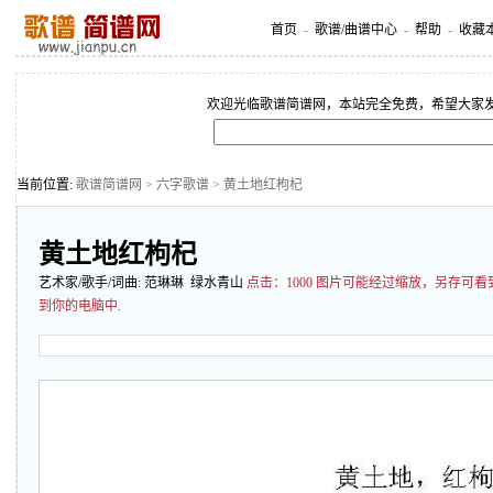
首页
-
歌谱/曲谱中心
-
帮助
-
收藏
欢迎光临歌谱简谱网，本站完全免费，希望大家
当前位置:
歌谱简谱网
>
六字歌谱
> 黄土地红枸杞
黄土地红枸杞
艺术家/歌手/词曲:
范琳琳
绿水青山
点击：
1000 图片可能经过缩放，另存可
到你的电脑中.