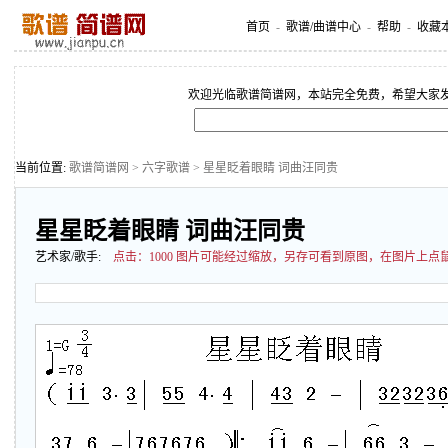
首页
-
歌谱/曲谱中心
-
帮助
-
收藏
欢迎光临歌谱简谱网，本站完全免费，希望大家
当前位置:
歌谱简谱网
>
六字歌谱
> 星星眨着眼睛 词曲汪同贵
星星眨着眼睛 词曲汪同贵
艺术家/歌手:
点击：
1000 图片可能经过缩放，另存可看到原图，在图片上点