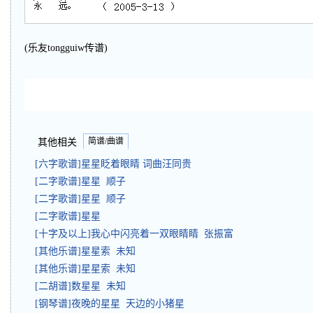
(乐友tongguiw传谱)
简谱/曲谱
其他相关
[六字歌谱]星星眨着眼睛 词曲汪同贵
[二字歌谱]星星 顺子
[二字歌谱]星星 顺子
[二字歌谱]星星
[十字及以上]我心中闪亮着一双眼睛睛 张振富
[其他乐谱]星星索 未知
[其他乐谱]星星索 未知
[二胡谱]数星星 未知
[钢琴谱]夜晚的星星 天边的小猪星