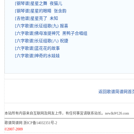
[钢琴谱]星星之舞 夜猫儿
[钢琴谱]星星的眼睛 张含韵
[吉他谱]星星亮了 未知
[六字歌谱]长征组歌(九) 报喜
[六字歌谱]佛母准提神咒 黑鸭子合唱组
[六字歌谱]长征组歌(八) 祝捷
[六字歌谱]蓝花花的故事
[六字歌谱]神奇的水娃娃
返回歌谱简谱网首
本站所有内容来自互联网及网友上传，有任何事宜请联系站长。newlkf#126.com
歌谱简谱网
浙ICP备14032351号-2
©2007-2009