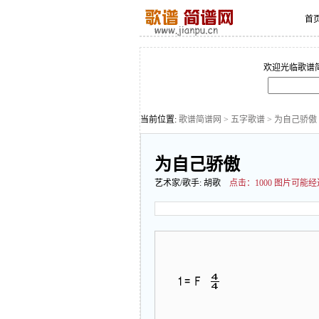
首
欢迎光临歌谱
当前位置:
歌谱简谱网
>
五字歌谱
> 为自己骄傲
为自己骄傲
艺术家/歌手:
胡歌
点击：
1000 图片可