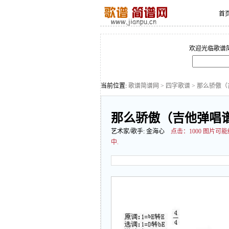
首
欢迎光临歌谱
当前位置:
歌谱简谱网
>
四字歌谱
> 那么骄傲（
那么骄傲（吉他弹唱谱
艺术家/歌手:
金海心
点击：
1000 图片
中.