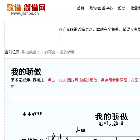
首页
-
歌谱/曲谱中心
-
帮助
-
收藏
欢迎光临歌谱简谱网，本站完全免费，希望大家
当前位置:
歌谱简谱网
>
钢琴谱
> 我的骄傲
我的骄傲
艺术家/歌手:
容祖儿
点击：
1000 图片可能经过缩放，另存可看到原图，在
中.