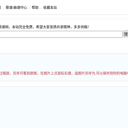
页
-
歌谱/曲谱中心
-
帮助
-
收藏本站
简谱网，本站完全免费，希望大家发扬共享精神，多多供稿！
能经过缩放，另存可看到原图，在图片上点鼠标右键，选图片另存为,可以保存到你的电脑