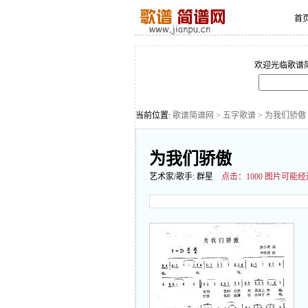
首
欢迎光临歌谱
当前位置:
歌谱简谱网
>
五字歌谱
> 为我们骄傲
为我们骄傲
艺术家/歌手:
群星
点击：
1000 图片可