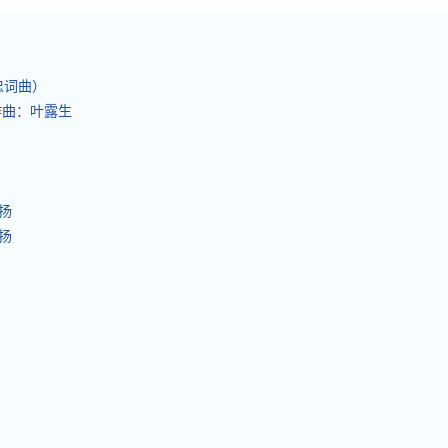
忠词曲）
作曲：叶露生
扬
扬