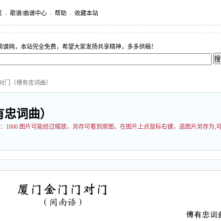
页
-
歌谱/曲谱中心
-
帮助
-
收藏本站
简谱网，本站完全免费，希望大家发扬共享精神，多多供稿！
门对门（傅有忠词曲）
有忠词曲）
：
1000 图片可能经过缩放，另存可看到原图，在图片上点鼠标右键，选图片另存为,