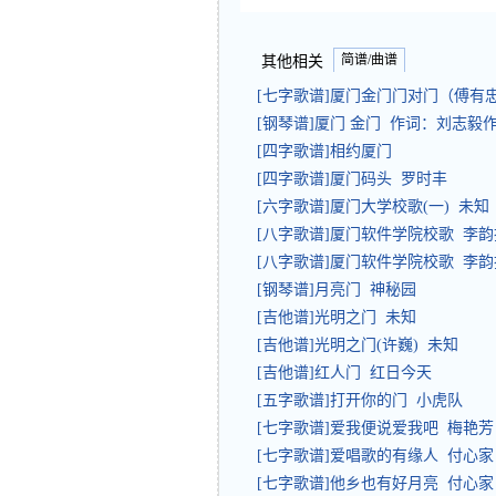
简谱/曲谱
其他相关
[七字歌谱]厦门金门门对门（傅有
[钢琴谱]厦门 金门 作词：刘志毅
[四字歌谱]相约厦门
[四字歌谱]厦门码头 罗时丰
[六字歌谱]厦门大学校歌(一) 未知
[八字歌谱]厦门软件学院校歌 李韵
[八字歌谱]厦门软件学院校歌 李韵
[钢琴谱]月亮门 神秘园
[吉他谱]光明之门 未知
[吉他谱]光明之门(许巍) 未知
[吉他谱]红人门 红日今天
[五字歌谱]打开你的门 小虎队
[七字歌谱]爱我便说爱我吧 梅艳芳
[七字歌谱]爱唱歌的有缘人 付心家
[七字歌谱]他乡也有好月亮 付心家