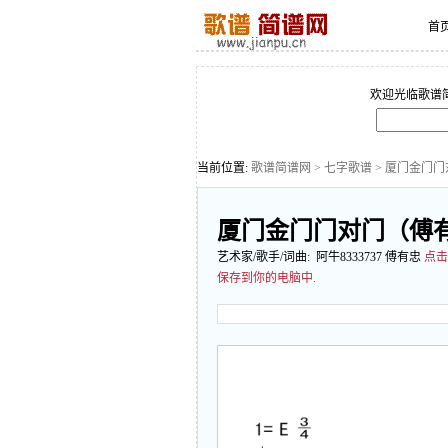
首
欢迎光临歌谱
当前位置:
歌谱简谱网
>
七字歌谱
> 厦门金门
厦门金门门对门（傅
艺术家/歌手/词曲: 阿牛8333737 傅有忠
点击
保存到你的电脑中.