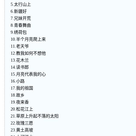
5.太行山上
6.新疆好
7.兄妹开荒
8.青春舞曲
9.绣荷包
10.半个月亮爬上来
11.老天爷
12.教我如何不想他
13.花木兰
14.读书郎
15.月亮代表我的心
16.小路
17.我的祖国
18.故乡
19.夜来香
20.松花江上
21.草原上升起不落的太阳
22.玫瑰三愿
23.黄土高坡