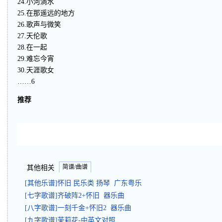
24.小河淌水
25.在那遥远的地方
26.歌声与微笑
27.天伦歌
28.在一起
29.难忘今宵
30.天涯歌女
……6
推荐
简谱/曲谱
其他相关
[其他乐谱]怀旧 民乐类 扬琴 广东粤乐
[七字歌谱]齐破阵2+怀旧 器乐曲
[八字歌谱]一刻千金+怀旧2 器乐曲
[九字歌谱]茉莉花-中英文对照