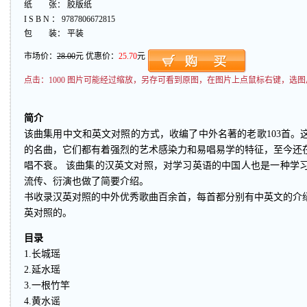
纸 张： 胶版纸
I S B N ： 9787806672815
包 装： 平装
市场价：
28.00
元 优惠价：
25.70
元
点击：
1000 图片可能经过缩放，另存可看到原图，在图片上点鼠标右键，选图
简介
该曲集用中文和英文对照的方式，收编了中外名著的老歌103首。这
的名曲，它们都有着强烈的艺术感染力和易唱易学的特征，至今还
唱不衰。 该曲集的汉英文对照，对学习英语的中国人也是一种学
流传、衍演也做了简要介绍。
书收录汉英对照的中外优秀歌曲百余首，每首都分别有中英文的介
英对照的。
目录
1.长城瑶
2.延水瑶
3.一根竹竿
4.黄水谣