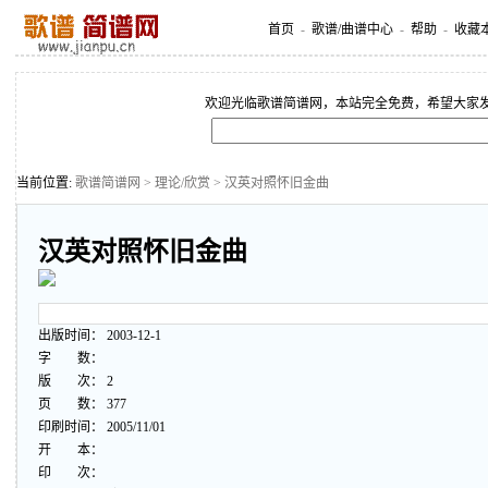
首页
-
歌谱/曲谱中心
-
帮助
-
收藏
欢迎光临歌谱简谱网，本站完全免费，希望大家
当前位置:
歌谱简谱网
>
理论/欣赏
> 汉英对照怀旧金曲
汉英对照怀旧金曲
出版时间： 2003-12-1
字 数：
版 次： 2
页 数： 377
印刷时间： 2005/11/01
开 本：
印 次：