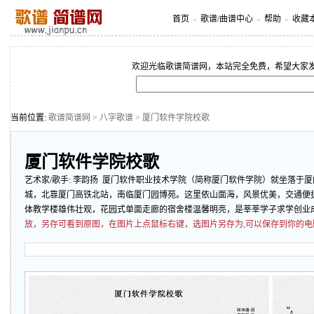
首页
-
歌谱/曲谱中心
-
帮助
-
收藏
欢迎光临歌谱简谱网，本站完全免费，希望大家
当前位置:
歌谱简谱网
>
八字歌谱
> 厦门软件学院校歌
厦门软件学院校歌
艺术家/歌手:
李韵扬
厦门软件职业技术学院（简称厦门软件学院）就坐落于厦
城，北靠厦门高铁北站，南临厦门园博苑。这里依山面海，风景优美，交通便
体教学楼雄伟壮观，花园式单面走廊的宿舍楼温馨明亮，是莘莘学子求学创业
放，另存可看到原图，在图片上点鼠标右键，选图片另存为,可以保存到你的电