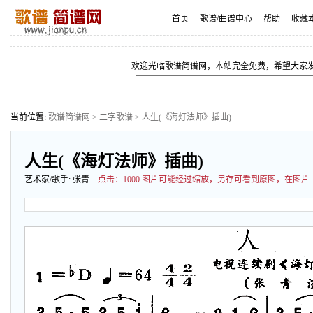
首页
-
歌谱/曲谱中心
-
帮助
-
收藏
欢迎光临歌谱简谱网，本站完全免费，希望大家
当前位置:
歌谱简谱网
>
二字歌谱
> 人生(《海灯法师》插曲)
人生(《海灯法师》插曲)
艺术家/歌手:
张青
点击：
1000 图片可能经过缩放，另存可看到原图，在图