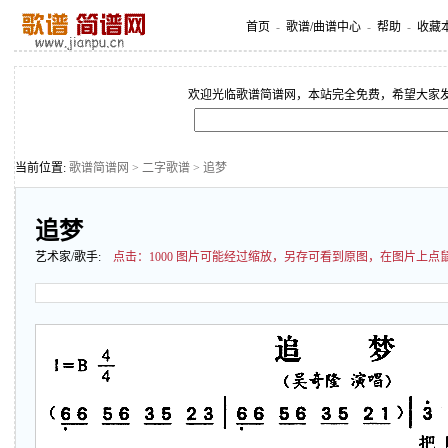
首页
-
歌谱/曲谱中心
-
帮助
-
收藏
欢迎光临歌谱简谱网，本站完全免费，希望大家
当前位置:
歌谱简谱网
>
二字歌谱
> 追梦
追梦
艺术家/歌手:
点击：
1000 图片可能经过缩放，另存可看到原图，在图片上点