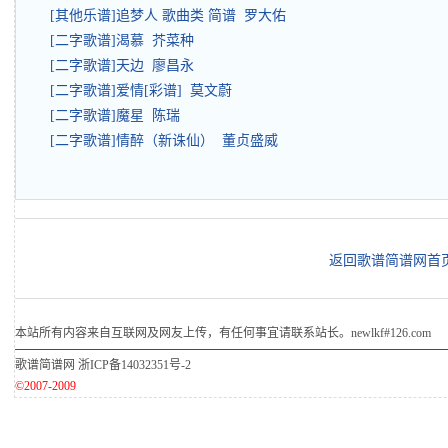
[其他乐谱]追梦人 歌曲类 简谱 罗大佑
[二字歌谱]渴慕 芥菜种
[二字歌谱]天边 廖昌永
[二字歌谱]爱情[彩谱] 莫文蔚
[二字歌谱]魔星 陈瑞
[二字歌谱]情醉（新诛仙） 董贞盛威
返回歌谱简谱网首
本站所有内容来自互联网及网友上传，有任何事宜请联系站长。newlkf#126.com
歌谱简谱网
浙ICP备14032351号-2
©2007-2009