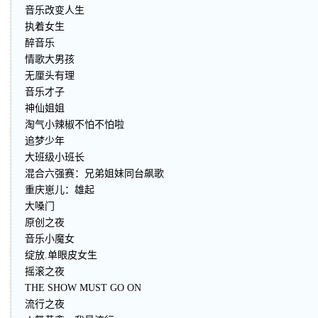
音乐改变人生
执着女生
醉音乐
情歌大男孩
无厘头有理
音乐才子
神仙姐姐
淘气小辣椒不怕不怕啦
追梦少年
大班级小班长
混合六强赛：兄弟姐妹同台飙歌
重庆崽儿：雄起
大嗓门
原创之夜
音乐小魔女
绽放.单眼皮女生
摇滚之夜
THE SHOW MUST GO ON
流行之夜