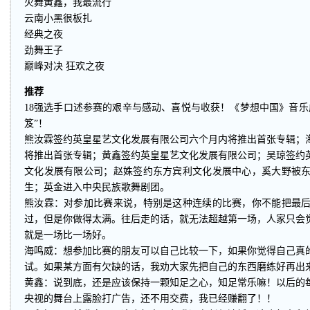
火舞黄鑫，我最流行
云南小黑很板扎
经典之夜
劲舞王子
巅峰对决 狂欢之夜
推荐
18强选手口述参赛的艰辛与感动、喜悦与收获！《梦想中国》音乐
笈”！
熊汝霖签约英皇星艺文化发展有限公司六个月内将推出首张专辑；
将推出首张专辑；黄鑫签约英皇星艺文化发展有限公司；吴琼签约
文化发展有限公司；赵姝签约东方宾利文化发展中心，奚大野被
生；英金进入中央民族歌舞剧团。
熊汝霖：对参加比赛来说，特别是这种连续的比赛，你不能把最
过，但是你做得太满。往后走的话，就无法超越第一场，人家只会
就是一场比一场好。
海鸣威：想参加比赛的朋友可以自己比较一下，如果你觉得自己真
试。如果某方面有欠缺的话，我劝大家先把自己的东西磨练好再出
黄鑫：说到底，还是应该保持一颗知足之心，知足常乐嘛！以后的
央视的舞台上露脸打广告，还不用交费，我已经赚翻了！！