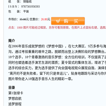
纸 张： 铜版纸
I S B N ： 9787501956593
包 装： 平装
市场价：
35.00
元 优惠价：
26.80
元
点击：
1000 图片可能经过缩放，另存可看到原图，在图片上点鼠标右键，选图
简介
在2006年音乐成就梦想的《梦想中国》，在七大赛区、9万多参与海选
沟，通过考验重重的艰辛之路，脱颖而出登上决赛阶段的梦想舞台
18个选手，18个青春激扬的音乐梦想：全方位的培训，不仅提高
同时也塑造着选手演艺生涯的潜质；夏令营式的集体生活，增进了
选手的综合实力，更为选手提供了向全国电视观众展现自我、演绎
“离开的不是失败者，留下的只是幸运儿”，贴身地跟踪与采访与你
图片带你走入18强选手音乐人生的精彩一章。
目录
第1张绿卡
梦想启航
追梦旅程