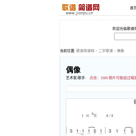
首
欢迎光临歌谱
当前位置:
歌谱简谱网
>
二字歌谱
> 偶像
偶像
艺术家/歌手:
点击：
1000 图片可能经