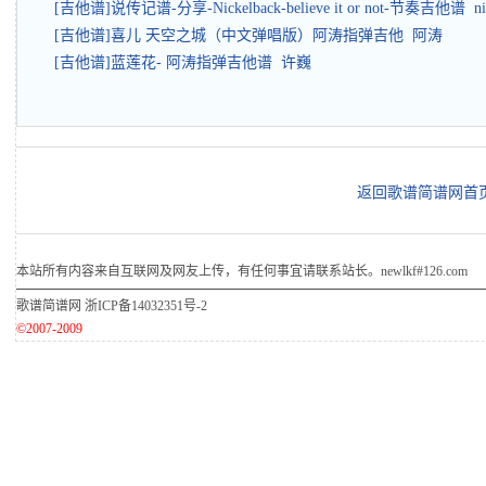
[吉他谱]说传记谱-分享-Nickelback-believe it or not-节奏吉他谱 nic
[吉他谱]喜儿 天空之城（中文弹唱版）阿涛指弹吉他 阿涛
[吉他谱]蓝莲花- 阿涛指弹吉他谱 许巍
返回歌谱简谱网首
本站所有内容来自互联网及网友上传，有任何事宜请联系站长。newlkf#126.com
歌谱简谱网
浙ICP备14032351号-2
©2007-2009