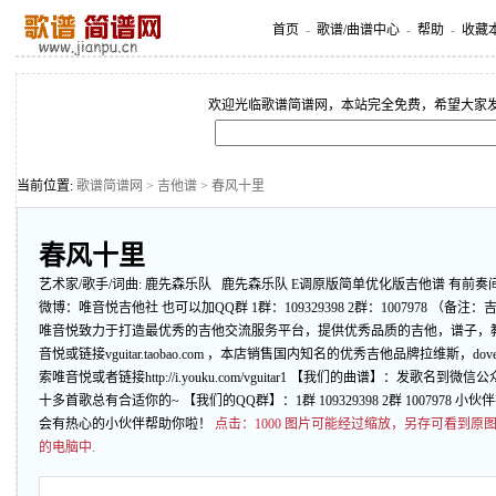
首页
-
歌谱/曲谱中心
-
帮助
-
收藏
欢迎光临歌谱简谱网，本站完全免费，希望大家
当前位置:
歌谱简谱网
>
吉他谱
> 春风十里
春风十里
艺术家/歌手/词曲:
鹿先森乐队
鹿先森乐队 E调原版简单优化版吉他谱 有前奏间
微博：唯音悦吉他社 也可以加QQ群 1群：109329398 2群：1007978 
唯音悦致力于打造最优秀的吉他交流服务平台，提供优秀品质的吉他，谱子，
音悦或链接vguitar.taobao.com ，本店销售国内知名的优秀吉他品牌拉维斯，
索唯音悦或者链接http://i.youku.com/vguitar1 【我们的曲谱】：
十多首歌总有合适你的~ 【我们的QQ群】：1群 109329398 2群 10079
会有热心的小伙伴帮助你啦！
点击：
1000 图片可能经过缩放，另存可看到
的电脑中.