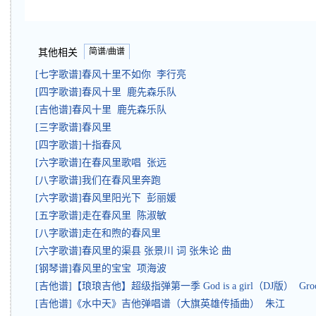
简谱/曲谱
其他相关
[七字歌谱]春风十里不如你 李行亮
[四字歌谱]春风十里 鹿先森乐队
[吉他谱]春风十里 鹿先森乐队
[三字歌谱]春风里
[四字歌谱]十指春风
[六字歌谱]在春风里歌唱 张远
[八字歌谱]我们在春风里奔跑
[六字歌谱]春风里阳光下 彭丽媛
[五字歌谱]走在春风里 陈淑敏
[八字歌谱]走在和煦的春风里
[六字歌谱]春风里的渠县 张景川 词 张朱论 曲
[钢琴谱]春风里的宝宝 项海波
[吉他谱]【琅琅吉他】超级指弹第一季 God is a girl（DJ版） Groove
[吉他谱]《水中天》吉他弹唱谱（大旗英雄传插曲） 朱江