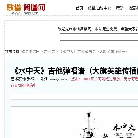
首页
-
歌谱/曲谱中心
-
帮助
-
收藏
欢迎光临歌谱简谱网，本站完全免费，希望大家
当前位置:
歌谱简谱网
>
吉他谱
> 《水中天》吉他弹唱谱（大旗英雄传插曲）
《水中天》吉他弹唱谱（大旗英雄传插
艺术家/歌手/词曲:
朱江
wangxiweixin
点击：
1000 图片可能经过缩放，另存
存到你的电脑中.