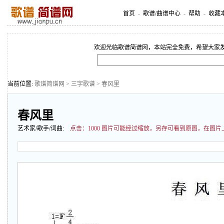
首页
-
歌谱/曲谱中心
-
帮助
-
收藏
欢迎光临歌谱简谱网，本站完全免费，希望大家
当前位置:
歌谱简谱网
>
三字歌谱
> 春风里
春风里
艺术家/歌手/词曲:
点击：
1000 图片可能经过缩放，另存可看到原图，在图