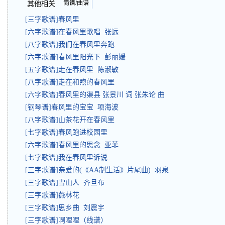
简谱/曲谱
其他相关
[三字歌谱]春风里
[六字歌谱]在春风里歌唱 张远
[八字歌谱]我们在春风里奔跑
[六字歌谱]春风里阳光下 彭丽媛
[五字歌谱]走在春风里 陈淑敏
[八字歌谱]走在和煦的春风里
[六字歌谱]春风里的渠县 张景川 词 张朱论 曲
[钢琴谱]春风里的宝宝 项海波
[八字歌谱]山茶花开在春风里
[七字歌谱]春风跑进校园里
[六字歌谱]春风里的思念 亚菲
[七字歌谱]我在春风里诉说
[三字歌谱]亲爱的(《AA制生活》片尾曲) 羽泉
[三字歌谱]雪山人 齐旦布
[三字歌谱]薇林花
[三字歌谱]思乡曲 刘震宇
[三字歌谱]啊哩哩（线谱）