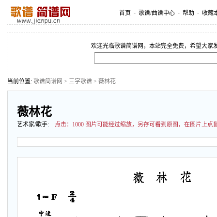
首页
-
歌谱/曲谱中心
-
帮助
-
收藏
欢迎光临歌谱简谱网，本站完全免费，希望大家
当前位置:
歌谱简谱网
>
三字歌谱
> 薇林花
薇林花
艺术家/歌手:
点击：
1000 图片可能经过缩放，另存可看到原图，在图片上点