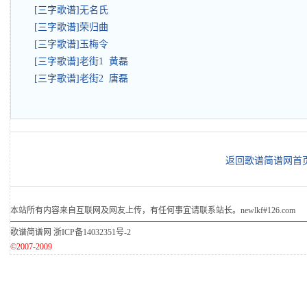
[三字歌谱]无名氏
[三字歌谱]荣归曲
[三字歌谱]玉梅令
[三字歌谱]老街1 黄磊
[三字歌谱]老街2 唐磊
返回歌谱简谱网首
本站所有内容来自互联网及网友上传，有任何事宜请联系站长。newlkf#126.com
歌谱简谱网
浙ICP备14032351号-2
©2007-2009