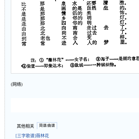
(网络)
简谱/曲谱
其他相关
[三字歌谱]薇林花