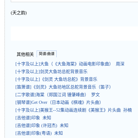
(天之韵)
简谱/曲谱
其他相关
[十字及以上]大鱼（《大鱼海棠》动画电影印象曲） 周深
[十字及以上]剑灵大鱼坊总舵背景音乐
[十字及以上]《剑灵 大鱼坊总舵》背景音乐
[笛箫谱]《剑灵》大鱼坊地区总舵背景音乐（笛子）
[二字歌谱]海棠（郑国江词 锺肇峰曲） 罗文
[钢琴谱]Get Over（日本动画《棋魂》片头曲）
[十字及以上]美猴王--52集动画连续剧《美猴王》片头曲 孙楠
[吉他谱]印象 未知
[吉他谱]印象 (许冠杰) 未知
[吉他谱]印象(粤语) 未知