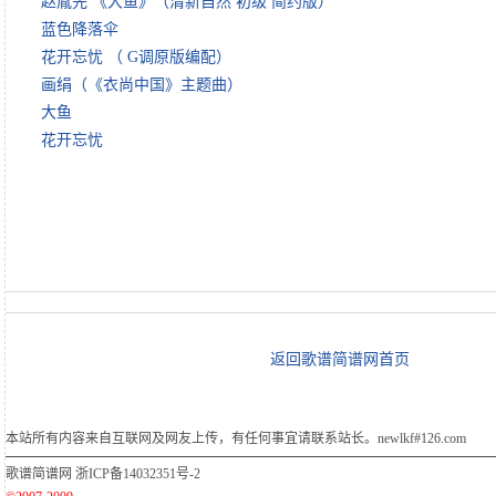
赵胤先 《大鱼》（清新自然 初级 简约版）
蓝色降落伞
花开忘忧 （ G调原版编配）
画绢（《衣尚中国》主题曲）
大鱼
花开忘忧
返回歌谱简谱网首页
本站所有内容来自互联网及网友上传，有任何事宜请联系站长。newlkf#126.com
歌谱简谱网
浙ICP备14032351号-2