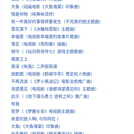
大鱼（动画电影《大鱼海棠》印象曲）
情是何物（经典咏流传）
有一件美好的事情将要发生（不完美的她主题曲）
雪花落下（《冰糖炖雪梨》主题曲）
幸福里（电视剧幸福里的故事片尾曲）
落花（电视剧《燕阳春》插曲）
相守（《仙剑奇侠传七》游戏主题歌曲）
悬崖之上
周深《有我》二声部简谱
放鹤图（电视剧《鹤唳华亭》萧定权人物曲）
不再流浪（《罗小黑战记》电影治愈推广曲）
渴望遇见（电视剧《谁都渴望遇见你》主题曲）
启示（《地下城与勇士 逆转之轮》推广曲）
有我
若梦（《梦醒长安》电视剧主题曲）
亲爱的旅人啊( 与你同在 )
大鱼(《大鱼海棠》印象曲)
此生惟你（电视剧《倚天屠龙记》插曲）