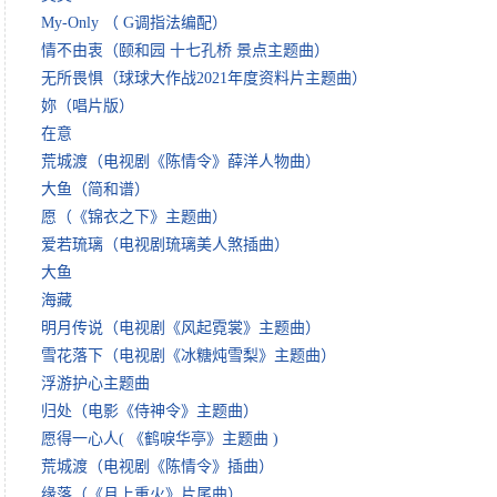
My-Only （ G调指法编配）
情不由衷（颐和园 十七孔桥 景点主题曲）
无所畏惧（球球大作战2021年度资料片主题曲）
妳（唱片版）
在意
荒城渡（电视剧《陈情令》薛洋人物曲）
大鱼（简和谱）
愿（《锦衣之下》主题曲）
爱若琉璃（电视剧琉璃美人煞插曲）
大鱼
海藏
明月传说（电视剧《风起霓裳》主题曲）
雪花落下（电视剧《冰糖炖雪梨》主题曲）
浮游护心主题曲
归处（电影《侍神令》主题曲）
愿得一心人( 《鹤唳华亭》主题曲 )
荒城渡（电视剧《陈情令》插曲）
缘落（《月上重火》片尾曲）