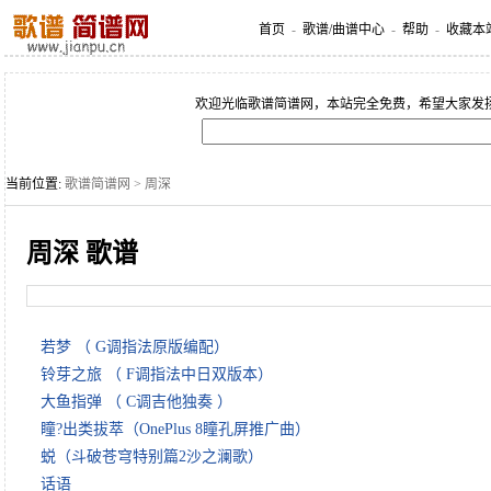
首页
-
歌谱/曲谱中心
-
帮助
-
收藏本
欢迎光临歌谱简谱网，本站完全免费，希望大家发
当前位置:
歌谱简谱网
> 周深
周深 歌谱
若梦 （ G调指法原版编配）
铃芽之旅 （ F调指法中日双版本）
大鱼指弹 （ C调吉他独奏 ）
瞳?出类拔萃（OnePlus 8瞳孔屏推广曲）
蜕（斗破苍穹特别篇2沙之澜歌）
话语