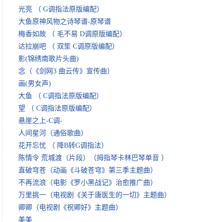
光亮 （ G调指法原版编配）
大鱼原神风物之诗琴谱-原琴谱
梅香如故 （ 毛不易 D调原版编配）
达拉崩吧 （ 双笙 C调原版编配）
影(锦绣南歌片头曲)
念（《剑网3 曲云传》宣传曲）
画(男女声)
大鱼 （ C调指法原版编配）
望 （ C调指法原版编配）
悬崖之上-C调-
人间星河（通俗歌曲）
花开忘忧 （ 降B转G调指法）
陈情令 荒城渡（片段）（拇指琴卡林巴琴单音 ）
直破穹苍（动画《斗破苍穹》第三季主题曲）
不再流浪（电影《罗小黑战记》治愈推广曲）
万里挑一（电视剧《关于唐医生的一切》主题曲）
卿卿（电视剧《祝卿好》主题曲）
美美