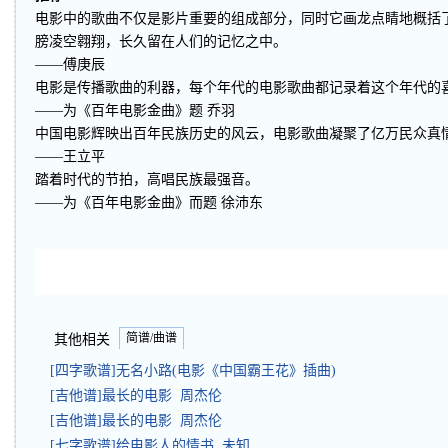
电影中的歌曲不仅是影片重要的组成部分，同时它画龙点睛地概括
膀凌空翱翔，长久留在人们的记忆之中。
——傅庚辰
电影是传播歌曲的利器，每个年代的电影歌曲都记录着这个年代的
——为《百年电影金曲》题 乔羽
中国电影辉映出百年民族历史的风云，电影歌曲凝聚了亿万民众真
——王立平
踏着时代的节拍，高唱民族最强音。
——为《百年电影金曲》而题 徐沛东
简谱/曲谱
其他相关
[四字歌谱]无名小路(电影《中国霸王花》插曲)
[吉他谱]最长的电影 周杰伦
[吉他谱]最长的电影 周杰伦
[七字歌谱]给电影人的情书 未知