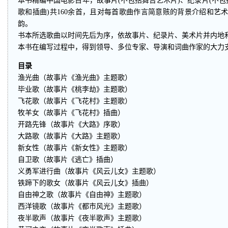
本书精编中国电影百年，故事片(不包括舞台艺术片)、纪录片(不包
歌和插曲)共160余首，且对每首歌曲作言简意赅的背景介绍和艺
韵。
书本所选歌曲以时间先后为序，依故事片、纪录片、美术片并内地
本书在编写过程中，得到领导、多位专家、导演和词曲作家的大力
目录
渔光曲（故事片《渔光曲》主题歌）
毕业歌（故事片《桃李劫》主题歌）
飞花歌（故事片《飞花村》主题歌）
牧羊女（故事片《飞花村》插曲）
开路先锋（故事片《大路》序歌）
大路歌（故事片《大路》主题歌）
新女性（故事片《新女性》主题歌）
自卫歌（故事片《逃亡》插曲）
义勇军进行曲（故事片《风云儿女》主题歌）
铁蹄下的歌女（故事片《风云儿女》插曲）
自由神之歌（故事片《自由神》主题歌）
西洋镜歌（故事片《都市风光》主题歌）
夜半歌声（故事片《夜半歌声》主题歌）