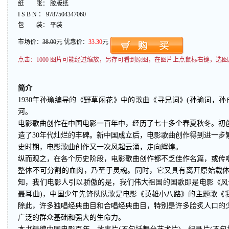
纸 张： 胶版纸
I S B N ： 9787504347060
包 装： 平装
市场价：
38.00
元 优惠价：
33.30
元
点击：
1000 图片可能经过缩放，另存可看到原图，在图片上点鼠标右键，选图
简介
1930年孙瑜编导的《野草闲花》中的歌曲《寻兄词》(孙瑜词，
河。
电影歌曲创作在中国电影一百年中，经历了七十多个春夏秋冬。初
造了30年代灿烂的丰碑。新中国成立后，电影歌曲创作得到进一步繁
史时期，电影歌曲创作又一次风起云涌，走向辉煌。
纵而观之，在各个历史阶段，电影歌曲创作都不乏佳作名篇，或传
整体不可分割的血肉，乃至于灵魂。同时，它又具有离开原始载
知，我们电影人引以骄傲的是，我们伟大祖国的国歌即是电影《风
聂耳曲)，中国少年先锋队队歌是电影《英雄小八路》的主题歌《我
除此，许多独唱经典曲目和合唱经典曲目，特别是许多脍炙人口的
广泛的群众基础和强大的生命力。