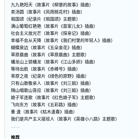
九九艳阳天（故事片《柳堡的故事》插曲）
卖汤圆（故事片《风雨桃花村》插曲）
祖国颂（纪录片《祖国颂》主题歌）
满山葡萄红艳艳（故事片《苗家儿女》插曲）
社会主义放光芒（故事片《探亲记》插曲）
幸福不会从天降（故事片《我们村里的年轻人》插曲）
蝴蝶泉边（故事片《五朵金花》插曲）
草原晨曲（故事片《草原晨曲》主题歌）
蟠龙山上锁蟠龙（故事片《江山多娇》插曲）
等待出航（故事片《赤峰号》插曲）
草原之夜（纪录片《绿色的原野》插曲）
只有山歌敬亲人（故事片《刘三姐》插曲）
隔山唱歌山答应（故事片《刘三姐》插曲）
娘子军连歌（故事片《红色娘子军》主题歌）
飞向东方（故事片《五彩路》插曲）
重 逢（故事片《枯木逢春》插曲）
我们是共产主义接班人（故事片《英雄小八路》主题歌）
……
推荐