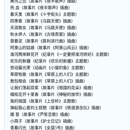
黄河之恋（故事片《夜半歌声》插曲）
热 血（故事片《夜半歌声》插曲）
春天里（故事片《十字街头》主题歌）
四季歌（故事片《马路天使》插曲）
天涯歌女（故事片《马路天使》插曲）
秋水伊人（故事片《古塔奇案》插曲）
垦春泥（故事片《胜利进行曲》插曲）
阿里山的姑娘（故事片《阿里山风云》插曲）
淮河两岸鲜花开（纪录片《一定要把淮河修好》主题歌）
欢乐的新疆（纪录片《欢乐的新疆》主题歌）
劳动最光荣（动画片《小猫钓鱼》主题歌）
草原牧歌（故事片《草原上的人们》主题歌）
敖包相会（故事片《草原上的人们》插曲）
让我们荡起双桨（故事片《祖国的花朵》插曲）
缅桂花开十里香（故事片《神秘的旅伴》插曲）
我的祖国（故事片《上甘岭》主题歌）
弹起我心爱的土琵琶（故事片《铁道游击队》插曲）
婚 誓（故事片《芦笙恋歌》插曲）
小燕子（故事片《护士日记》插曲）
青春闪光（故事片《女篮5号》插曲）