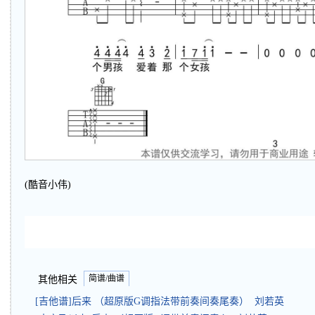
(酷音小伟)
简谱/曲谱
其他相关
[吉他谱]后来 （超原版G调指法带前奏间奏尾奏） 刘若英