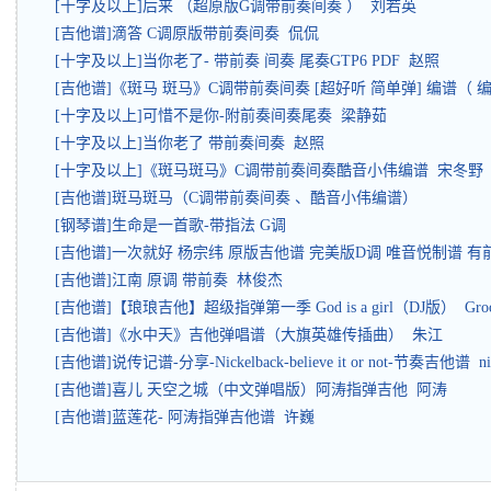
[十字及以上]后来 （超原版G调带前奏间奏 ） 刘若英
[吉他谱]滴答 C调原版带前奏间奏 侃侃
[十字及以上]当你老了- 带前奏 间奏 尾奏GTP6 PDF 赵照
[吉他谱]《斑马 斑马》C调带前奏间奏 [超好听 简单弹] 编谱（ 
[十字及以上]可惜不是你-附前奏间奏尾奏 梁静茹
[十字及以上]当你老了 带前奏间奏 赵照
[十字及以上]《斑马斑马》C调带前奏间奏酷音小伟编谱 宋冬野
[吉他谱]斑马斑马（C调带前奏间奏 、酷音小伟编谱）
[钢琴谱]生命是一首歌-带指法 G调
[吉他谱]一次就好 杨宗纬 原版吉他谱 完美版D调 唯音悦制谱 
[吉他谱]江南 原调 带前奏 林俊杰
[吉他谱]【琅琅吉他】超级指弹第一季 God is a girl（DJ版） Groove
[吉他谱]《水中天》吉他弹唱谱（大旗英雄传插曲） 朱江
[吉他谱]说传记谱-分享-Nickelback-believe it or not-节奏吉他谱 nic
[吉他谱]喜儿 天空之城（中文弹唱版）阿涛指弹吉他 阿涛
[吉他谱]蓝莲花- 阿涛指弹吉他谱 许巍