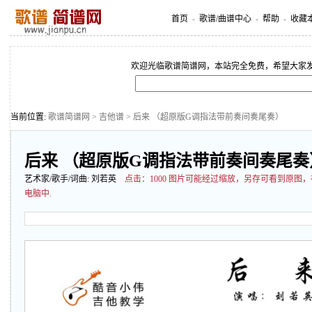
首页
-
歌谱/曲谱中心
-
帮助
-
收藏
欢迎光临歌谱简谱网，本站完全免费，希望大家
当前位置:
歌谱简谱网
>
吉他谱
> 后来 （超原版G调指法带前奏间奏尾奏）
后来 （超原版G调指法带前奏间奏尾奏
艺术家/歌手/词曲:
刘若英
点击：
1000 图片可能经过缩放，另存可看到原图
电脑中.