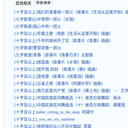
简谱/曲谱
其他相关
[十字及以上]我们的青春是一团火（故事片《生活从这里开始》
[七字歌谱]心中常燃一团火（女独）
[七字歌谱]我心中有一团火
[十字及以上]早晨之歌（电影《生活从这里开始》插曲）
[十字及以上]千年的铁树开了花（故事片《青春》插曲）
[七字歌谱]警营就像一团火
[九字歌谱]青春（故事片《青春万岁》主题歌
[十字及以上]摇篮曲（故事片《乡情》插曲）
[十字及以上]放开我 妈妈 （故事片《枫》插曲）
[十字及以上]造地雷（故事片《地雷战》插曲）
[十字及以上]云雀之歌（故事片《阿娜尔罕》插曲）
[十字及以上]救万民靠共产党（故事片《黄土地》插曲） — 王
[十字及以上]中国民族民间舞曲选（十）维吾尔族舞蹈：泉水
[十字及以上]中国民族民间舞曲选（十）维吾尔族舞蹈：摘葡萄
[十字及以上]adele_rolling_in_the_deep 阿黛尔
[十字及以上]_you_are_my_sunshine
[十字及以上]我把我的云儿在风中飘起 霓裳