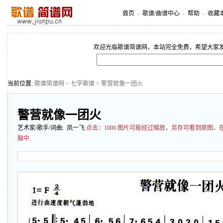
首页
-
歌谱/曲谱中心
-
帮助
-
收藏
欢迎光临歌谱简谱网，本站完全免费，希望大家
当前位置:
歌谱简谱网
>
七字歌谱
> 警营就像一团火
警营就像一团火
艺术家/歌手/词曲: 凤一飞
点击：
1000 图片可能经过缩放，另存可看到原图
脑中.