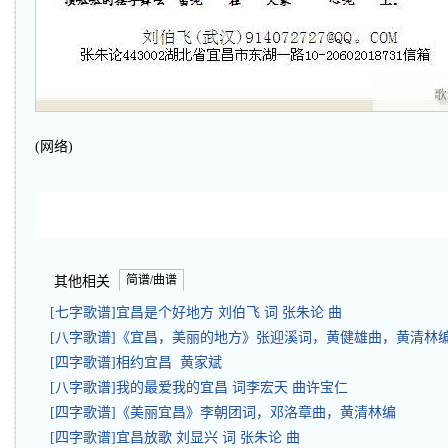
(网络)
简谱/曲谱
其他相关
[七字歌谱]宜昌是个好地方 刘伯飞 词 张朱论 曲
[八字歌谱]《宜昌，美丽的地方》张迎溪词，黄健雄曲，黄清林
[四字歌谱]相约宜昌 黄家斌
[八字歌谱]我的最爱我的宜昌 词李宏天 曲许宝仁
[四字歌谱]《美丽宜昌》李朝团词，邓洛章曲，黄清林编
[四字歌谱]宜昌放歌 刘显兴 词 张朱论 曲