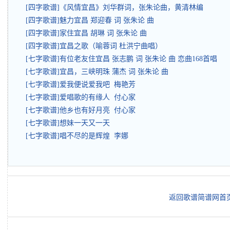
[四字歌谱]《风情宜昌》刘华群词，张朱论曲，黄清林编
[四字歌谱]魅力宜昌 郑迎春 词 张朱论 曲
[四字歌谱]家住宜昌 胡琳 词 张朱论 曲
[四字歌谱]宜昌之歌（喻蓉词 杜洪宁曲唱）
[七字歌谱]有位老友住宜昌 张志鹏 词 张朱论 曲 恋曲168首唱
[七字歌谱]宜昌，三峡明珠 蒲杰 词 张朱论 曲
[七字歌谱]爱我便说爱我吧 梅艳芳
[七字歌谱]爱唱歌的有缘人 付心家
[七字歌谱]他乡也有好月亮 付心家
[七字歌谱]想妹一天又一天
[七字歌谱]唱不尽的是辉煌 李娜
返回歌谱简谱网首