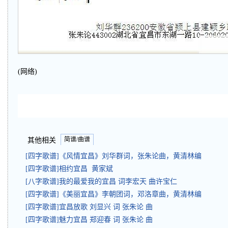
(网络)
简谱/曲谱
其他相关
[四字歌谱]《风情宜昌》刘华群词，张朱论曲，黄清林编
[四字歌谱]相约宜昌 黄家斌
[八字歌谱]我的最爱我的宜昌 词李宏天 曲许宝仁
[四字歌谱]《美丽宜昌》李朝团词，邓洛章曲，黄清林编
[四字歌谱]宜昌放歌 刘显兴 词 张朱论 曲
[四字歌谱]魅力宜昌 郑迎春 词 张朱论 曲