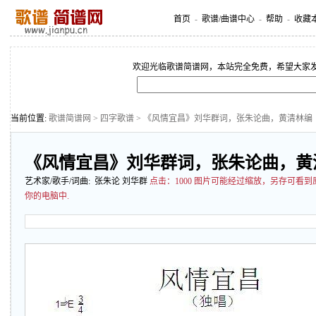
首页
-
歌谱/曲谱中心
-
帮助
-
收藏
欢迎光临歌谱简谱网，本站完全免费，希望大家
当前位置:
歌谱简谱网
>
四字歌谱
> 《风情宜昌》刘华群词，张朱论曲，黄清林编
《风情宜昌》刘华群词，张朱论曲，黄
艺术家/歌手/词曲: 张朱论 刘华群
点击：
1000 图片可能经过缩放，另存可看
你的电脑中.