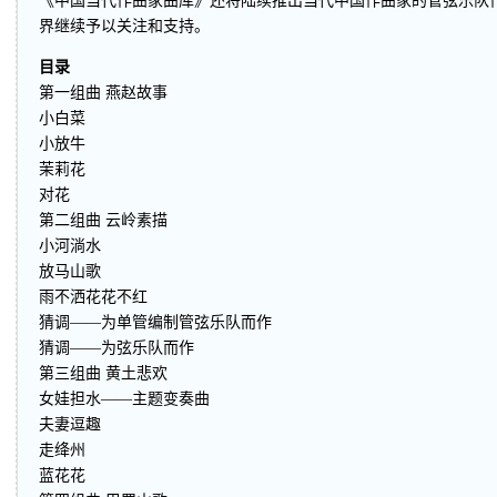
《中国当代作曲家曲库》还将陆续推出当代中国作曲家的管弦乐队
界继续予以关注和支持。
目录
第一组曲 燕赵故事
小白菜
小放牛
茉莉花
对花
第二组曲 云岭素描
小河淌水
放马山歌
雨不洒花花不红
猜调——为单管编制管弦乐队而作
猜调——为弦乐队而作
第三组曲 黄土悲欢
女娃担水——主题变奏曲
夫妻逗趣
走绛州
蓝花花