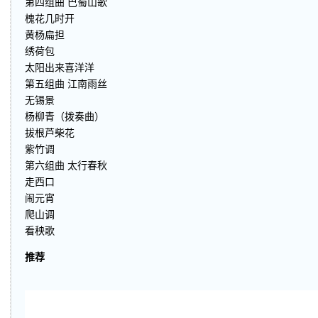
第四组曲 巴蜀山歌
槐花几时开
黄杨扁担
绣荷包
太阳出来喜洋洋
第五组曲 江南雨丝
无锡景
杨柳青（拨奏曲）
拔根芦柴花
紫竹调
第六组曲 太行春秋
走西口
闹元宵
爬山调
看秧歌
推荐