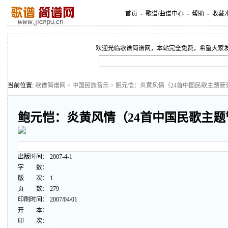
首页
-
歌谱/曲谱中心
-
帮助
-
收藏
欢迎光临歌谱简谱网，本站完全免费，希望大家
当前位置:
歌谱简谱网
>
中国民族音乐
> 鲍元恺：炎黄风情（24首中国民歌主题管
鲍元恺：炎黄风情（24首中国民歌主
出版时间： 2007-4-1
字 数：
版 次： 1
页 数： 279
印刷时间： 2007/04/01
开 本：
印 次：