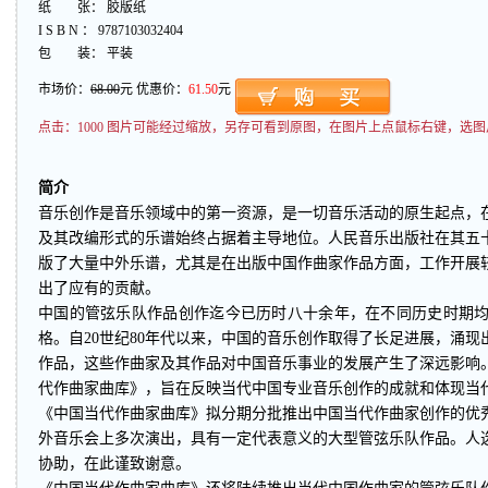
纸 张： 胶版纸
I S B N ： 9787103032404
包 装： 平装
市场价：
68.00
元 优惠价：
61.50
元
点击：
1000 图片可能经过缩放，另存可看到原图，在图片上点鼠标右键，选图
简介
音乐创作是音乐领域中的第一资源，是一切音乐活动的原生起点，
及其改编形式的乐谱始终占据着主导地位。人民音乐出版社在其五
版了大量中外乐谱，尤其是在出版中国作曲家作品方面，工作开展
出了应有的贡献。
中国的管弦乐队作品创作迄今已历时八十余年，在不同历史时期
格。自20世纪80年代以来，中国的音乐创作取得了长足进展，涌
作品，这些作曲家及其作品对中国音乐事业的发展产生了深远影响
代作曲家曲库》，旨在反映当代中国专业音乐创作的成就和体现当
《中国当代作曲家曲库》拟分期分批推出中国当代作曲家创作的优
外音乐会上多次演出，具有一定代表意义的大型管弦乐队作品。人
协助，在此谨致谢意。