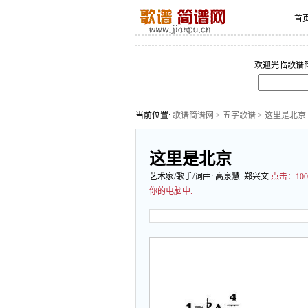
首
欢迎光临歌谱
当前位置:
歌谱简谱网
>
五字歌谱
> 这里是北京
这里是北京
艺术家/歌手/词曲:
高泉慧
郑兴文
点击：
1
你的电脑中.