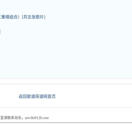
三重唱组合）[共五张歌片]
吉
）
返回歌谱简谱网首页
站长。newlkf#126.com