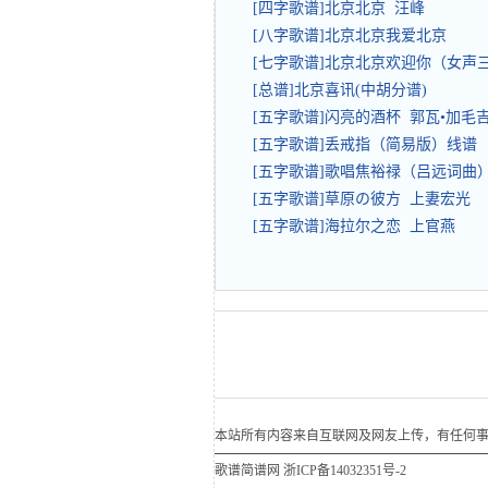
[四字歌谱]北京北京 汪峰
[八字歌谱]北京北京我爱北京
[七字歌谱]北京北京欢迎你（女声
[总谱]北京喜讯(中胡分谱)
[五字歌谱]闪亮的酒杯 郭瓦•加毛
[五字歌谱]丢戒指（简易版）线谱
[五字歌谱]歌唱焦裕禄（吕远词曲
[五字歌谱]草原の彼方 上妻宏光
[五字歌谱]海拉尔之恋 上官燕
本站所有内容来自互联网及网友上传，有任何事宜请联系
歌谱简谱网
浙ICP备14032351号-2