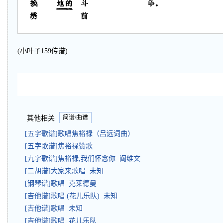
(小叶子159传谱)
简谱/曲谱
其他相关
[五字歌谱]歌唱焦裕禄（吕远词曲）
[五字歌谱]焦裕禄赞歌
[九字歌谱]焦裕禄,我们怀念你 阎维文
[二胡谱]大家来歌唱 未知
[钢琴谱]歌唱 克莱德曼
[吉他谱]歌唱 (花儿乐队) 未知
[吉他谱]歌唱 未知
[吉他谱]歌唱 花儿乐队