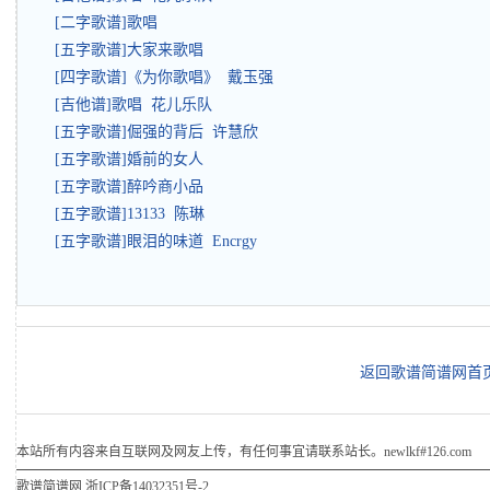
[二字歌谱]歌唱
[五字歌谱]大家来歌唱
[四字歌谱]《为你歌唱》 戴玉强
[吉他谱]歌唱 花儿乐队
[五字歌谱]倔强的背后 许慧欣
[五字歌谱]婚前的女人
[五字歌谱]醉吟商小品
[五字歌谱]13133 陈琳
[五字歌谱]眼泪的味道 Encrgy
返回歌谱简谱网首
本站所有内容来自互联网及网友上传，有任何事宜请联系站长。newlkf#126.com
歌谱简谱网
浙ICP备14032351号-2