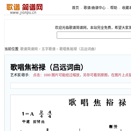
首页
-
歌谱/曲谱中心
-
帮助
-
收藏
欢迎光临歌谱简谱网，本站完全免费，希望大家
当前位置:
歌谱简谱网
>
五字歌谱
> 歌唱焦裕禄（吕远词曲）
歌唱焦裕禄（吕远词曲）
艺术家/歌手:
点击：
1000 图片可能经过缩放，另存可看到原图，在图片上点