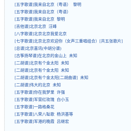
[五字歌谱]我来自北京（粤语） 黎明
[五字歌谱]我来自北京（粤语）
[五字歌谱]我来自北京 黎明
[吉他谱]北京北京 汪峰
[八字歌谱]北京北京我爱北京
[七字歌谱]北京北京欢迎你（女声三重唱组合）[共五张歌片]
[总谱]北京喜讯(中胡分谱)
[古筝扬琴谱]在北京的金山上 未知
[二胡谱]北京有个金太阳 未知
[二胡谱]北京有个金太阳 未知
[二胡谱]北京有个金太阳[二胡曲谱] 未知
[二胡谱]伟大的北京 未知
[五字歌谱]你在我梦里 许强
[五字歌谱]军营红玫瑰 白小玉
[五字歌谱]一路格桑花
[五字歌谱]八荣八耻歌 杨洪基等
[五字歌谱]军港的晚霞 吕继宏