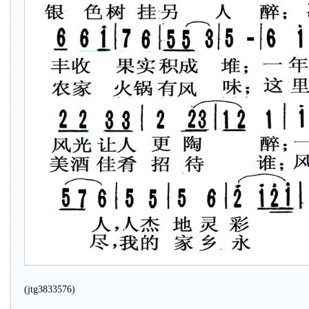
(jtg3833576)