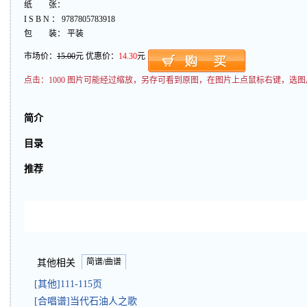
纸 张：
I S B N ： 9787805783918
包 装： 平装
市场价：
15.00
元 优惠价：
14.30
元
点击：
1000 图片可能经过缩放，另存可看到原图，在图片上点鼠标右键，选图
简介
目录
推荐
简谱/曲谱
其他相关
[其他]111-115页
[合唱谱]当代石油人之歌