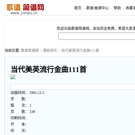
首页
-
歌谱/曲谱中心
-
帮助
-
收藏
欢迎光临歌谱简谱网，本站完全免费，希望大家
当前位置:
歌谱简谱网
>
通俗音乐
> 当代美英流行金曲111首
当代美英流行金曲111首
出版时间： 1991-11-1
字 数：
版 次： 1
页 数： 539
印刷时间：
开 本：
印 次：